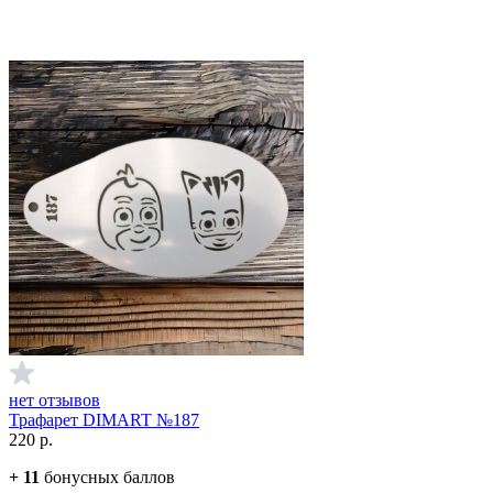
нет отзывов
Трафарет DIMART №187
220
р.
+
11
бонусных баллов