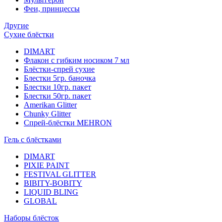
Феи, принцессы
Другие
Сухие блёстки
DIMART
Флакон с гибким носиком 7 мл
Блёстки-спрей сухие
Блестки 5гр. баночка
Блестки 10гр. пакет
Блестки 50гр. пакет
Amerikan Glitter
Chunky Glitter
Спрей-блёстки MEHRON
Гель с блёстками
DIMART
PIXIE PAINT
FESTIVAL GLITTER
BIBITY-BOBITY
LIQUID BLING
GLOBAL
Наборы блёсток