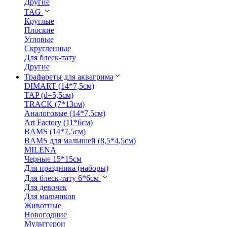
Другие
TAG
Круглые
Плоские
Угловые
Скругленные
Для блеск-тату
Другие
Трафареты для аквагрима
DIMART (14*7,5см)
TAP (d=5,5см)
TRACK (7*13см)
Аналоговые (14*7,5см)
Art Factory (11*6см)
BAMS (14*7,5см)
BAMS для малышей (8,5*4,5см)
MILENA
Черные 15*15см
Для праздника (наборы)
Для блеск-тату 6*6см
Для девочек
Для мальчиков
Животные
Новогодние
Мультгерои