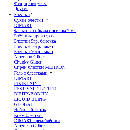
Феи, принцессы
Другие
Блёстки
Сухие блёстки
DIMART
Флакон с гибким носиком 7 мл
Блёстки-спрей сухие
Блестки 5гр. баночка
Блестки 10гр. пакет
Блестки 50гр. пакет
Amerikan Glitter
Chunky Glitter
Спрей-блёстки MEHRON
Гель с блёстками
DIMART
PIXIE PAINT
FESTIVAL GLITTER
BIBITY-BOBITY
LIQUID BLING
GLOBAL
Наборы блёсток
Крем-блёстки
DIMART крем-блёстки
American Glitter