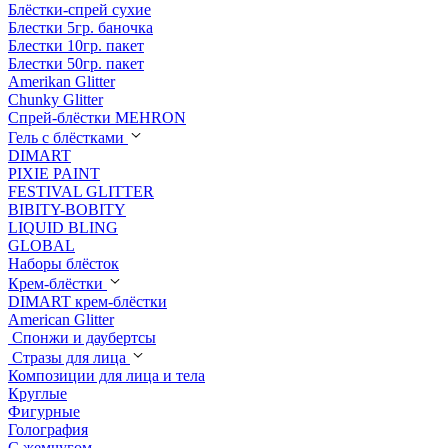
Блёстки-спрей сухие
Блестки 5гр. баночка
Блестки 10гр. пакет
Блестки 50гр. пакет
Amerikan Glitter
Chunky Glitter
Спрей-блёстки MEHRON
Гель с блёстками
DIMART
PIXIE PAINT
FESTIVAL GLITTER
BIBITY-BOBITY
LIQUID BLING
GLOBAL
Наборы блёсток
Крем-блёстки
DIMART крем-блёстки
American Glitter
Спонжи и даубертсы
Стразы для лица
Композиции для лица и тела
Круглые
Фигурные
Голография
С жемчугом