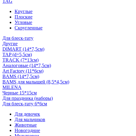
TAG
Круглые
Плоские
Угловые
Скругленные
Для блеск-тату
Другие
DIMART (14*7,5см)
TAP (d=5,5см)
TRACK (7*13см)
Аналоговые (14*7,5см)
Art Factory (11*6см)
BAMS (14*7,5см)
BAMS для малышей (8,5*4,5см)
MILENA
Черные 15*15см
Для праздника (наборы)
Для блеск-тату 6*6см
Для девочек
Для мальчиков
Животные
Новогодние
Мультгерои