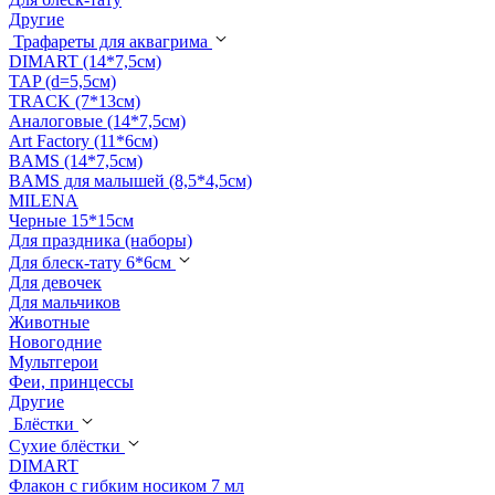
Другие
Трафареты для аквагрима
DIMART (14*7,5см)
TAP (d=5,5см)
TRACK (7*13см)
Аналоговые (14*7,5см)
Art Factory (11*6см)
BAMS (14*7,5см)
BAMS для малышей (8,5*4,5см)
MILENA
Черные 15*15см
Для праздника (наборы)
Для блеск-тату 6*6см
Для девочек
Для мальчиков
Животные
Новогодние
Мультгерои
Феи, принцессы
Другие
Блёстки
Сухие блёстки
DIMART
Флакон с гибким носиком 7 мл