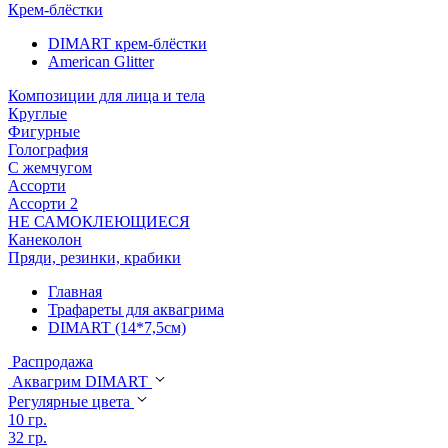
Крем-блёстки
DIMART крем-блёстки
American Glitter
Композиции для лица и тела
Круглые
Фигурные
Голография
С жемчугом
Ассорти
Ассорти 2
НЕ САМОКЛЕЮЩИЕСЯ
Канеколон
Пряди, резинки, крабики
Главная
Трафареты для аквагрима
DIMART (14*7,5см)
Распродажа
Аквагрим DIMART
Регулярные цвета
10 гр.
32 гр.