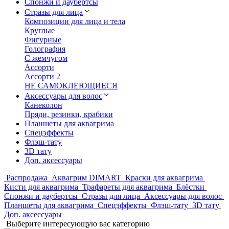
Спонжи и даубертсы
Стразы для лица
Композиции для лица и тела
Круглые
Фигурные
Голография
С жемчугом
Ассорти
Ассорти 2
НЕ САМОКЛЕЮЩИЕСЯ
Аксессуары для волос
Канеколон
Пряди, резинки, крабики
Планшеты для аквагрима
Спецэффекты
Флэш-тату
3D тату
Доп. аксессуары
Распродажа
Аквагрим DIMART
Краски для аквагрима
Кисти для аквагрима
Трафареты для аквагрима
Блёстки
Спонжи и даубертсы
Стразы для лица
Аксессуары для волос
Планшеты для аквагрима
Спецэффекты
Флэш-тату
3D тату
Доп. аксессуары
Выберите интересующую вас категорию