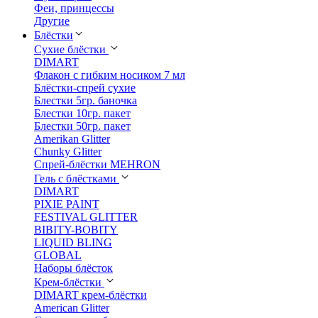
Феи, принцессы
Другие
Блёстки
Сухие блёстки
DIMART
Флакон с гибким носиком 7 мл
Блёстки-спрей сухие
Блестки 5гр. баночка
Блестки 10гр. пакет
Блестки 50гр. пакет
Amerikan Glitter
Chunky Glitter
Спрей-блёстки MEHRON
Гель с блёстками
DIMART
PIXIE PAINT
FESTIVAL GLITTER
BIBITY-BOBITY
LIQUID BLING
GLOBAL
Наборы блёсток
Крем-блёстки
DIMART крем-блёстки
American Glitter