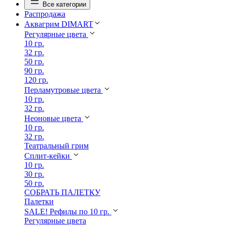
Все категории
Распродажа
Аквагрим DIMART
Регулярные цвета
10 гр.
32 гр.
50 гр.
90 гр.
120 гр.
Перламутровые цвета
10 гр.
32 гр.
Неоновые цвета
10 гр.
32 гр.
Театральный грим
Сплит-кейки
10 гр.
30 гр.
50 гр.
СОБРАТЬ ПАЛЕТКУ
Палетки
SALE! Рефилы по 10 гр.
Регулярные цвета