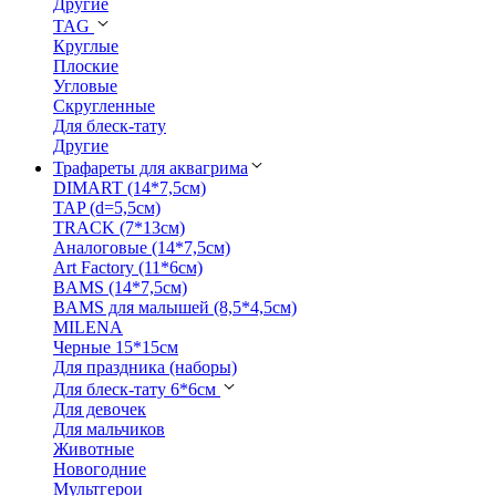
Другие
TAG
Круглые
Плоские
Угловые
Скругленные
Для блеск-тату
Другие
Трафареты для аквагрима
DIMART (14*7,5см)
TAP (d=5,5см)
TRACK (7*13см)
Аналоговые (14*7,5см)
Art Factory (11*6см)
BAMS (14*7,5см)
BAMS для малышей (8,5*4,5см)
MILENA
Черные 15*15см
Для праздника (наборы)
Для блеск-тату 6*6см
Для девочек
Для мальчиков
Животные
Новогодние
Мультгерои