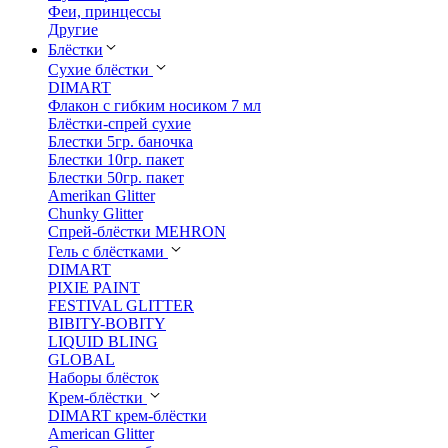
Феи, принцессы
Другие
Блёстки
Сухие блёстки
DIMART
Флакон с гибким носиком 7 мл
Блёстки-спрей сухие
Блестки 5гр. баночка
Блестки 10гр. пакет
Блестки 50гр. пакет
Amerikan Glitter
Chunky Glitter
Спрей-блёстки MEHRON
Гель с блёстками
DIMART
PIXIE PAINT
FESTIVAL GLITTER
BIBITY-BOBITY
LIQUID BLING
GLOBAL
Наборы блёсток
Крем-блёстки
DIMART крем-блёстки
American Glitter