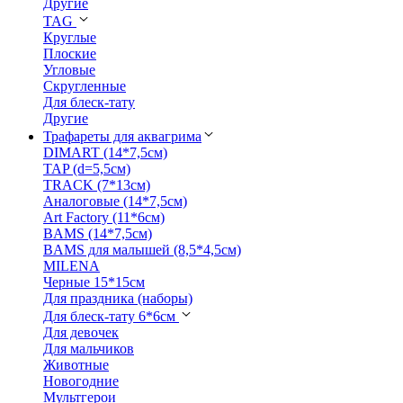
Другие
TAG
Круглые
Плоские
Угловые
Скругленные
Для блеск-тату
Другие
Трафареты для аквагрима
DIMART (14*7,5см)
TAP (d=5,5см)
TRACK (7*13см)
Аналоговые (14*7,5см)
Art Factory (11*6см)
BAMS (14*7,5см)
BAMS для малышей (8,5*4,5см)
MILENA
Черные 15*15см
Для праздника (наборы)
Для блеск-тату 6*6см
Для девочек
Для мальчиков
Животные
Новогодние
Мультгерои