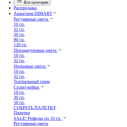
Все категории
Распродажа
Аквагрим DIMART
Регулярные цвета
10 гр.
32 гр.
50 гр.
90 гр.
120 гр.
Перламутровые цвета
10 гр.
32 гр.
Неоновые цвета
10 гр.
32 гр.
Театральный грим
Сплит-кейки
10 гр.
30 гр.
50 гр.
СОБРАТЬ ПАЛЕТКУ
Палетки
SALE! Рефилы по 10 гр.
Регулярные цвета