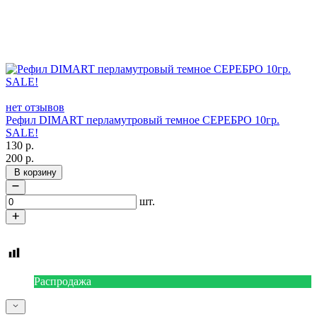
нет отзывов
Рефил DIMART перламутровый темное СЕРЕБРО 10гр.
SALE!
130
р.
200
р.
В корзину
шт.
Распродажа