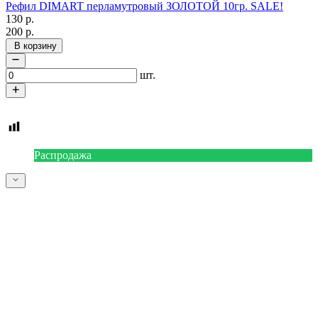
Рефил DIMART перламутровый ЗОЛОТОЙ 10гр. SALE!
130
р.
200
р.
В корзину
шт.
Распродажа