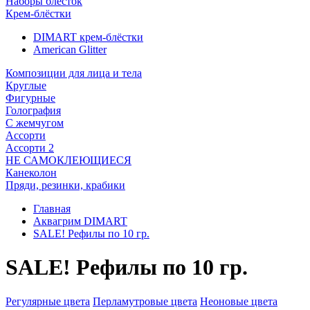
Наборы блёсток
Крем-блёстки
DIMART крем-блёстки
American Glitter
Композиции для лица и тела
Круглые
Фигурные
Голография
С жемчугом
Ассорти
Ассорти 2
НЕ САМОКЛЕЮЩИЕСЯ
Канеколон
Пряди, резинки, крабики
Главная
Аквагрим DIMART
SALE! Рефилы по 10 гр.
SALE! Рефилы по 10 гр.
Регулярные цвета
Перламутровые цвета
Неоновые цвета