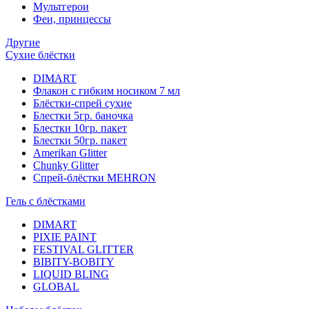
Мультгерои
Феи, принцессы
Другие
Сухие блёстки
DIMART
Флакон с гибким носиком 7 мл
Блёстки-спрей сухие
Блестки 5гр. баночка
Блестки 10гр. пакет
Блестки 50гр. пакет
Amerikan Glitter
Chunky Glitter
Спрей-блёстки MEHRON
Гель с блёстками
DIMART
PIXIE PAINT
FESTIVAL GLITTER
BIBITY-BOBITY
LIQUID BLING
GLOBAL