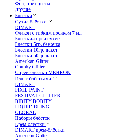
Феи, принцессы
Другие
Блёстки
Сухие блёстки
DIMART
Флакон с гибким носиком 7 мл
Блёстки-спрей сухие
Блестки 5гр. баночка
Блестки 10гр. пакет
Блестки 50гр. пакет
Amerikan Glitter
Chunky Glitter
Спрей-блёстки MEHRON
Гель с блёстками
DIMART
PIXIE PAINT
FESTIVAL GLITTER
BIBITY-BOBITY
LIQUID BLING
GLOBAL
Наборы блёсток
Крем-блёстки
DIMART крем-блёстки
American Glitter