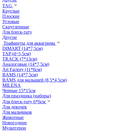
TAG
Круглые
Плоские
Угловые
Скругленные
Для блеск-тату
Другие
Трафареты для аквагрима
DIMART (14*7,5см)
TAP (d=5,5см)
TRACK (7*13см)
Аналоговые (14*7,5см)
Art Factory (11*6см)
BAMS (14*7,5см)
BAMS для малышей (8,5*4,5см)
MILENA
Черные 15*15см
Для праздника (наборы)
Для блеск-тату 6*6см
Для девочек
Для мальчиков
Животные
Новогодние
Мультгерои