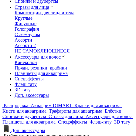
Спонжи и даубертсы
Стразы для лица
Композиции для лица и тела
Круглые
Фигурные
Голография
С жемчугом
Ассорти
Ассорти 2
НЕ САМОКЛЕЮЩИЕСЯ
Аксессуары для волос
Канеколон
Пряди, резинки, крабики
Планшеты для аквагрима
Спецэффекты
Флэш-тату
3D тату
Доп. аксессуары
Распродажа
Аквагрим DIMART
Краски для аквагрима
Кисти для аквагрима
Трафареты для аквагрима
Блёстки
Спонжи и даубертсы
Стразы для лица
Аксессуары для волос
Планшеты для аквагрима
Спецэффекты
Флэш-тату
3D тату
Доп. аксессуары
Выберите интересующую вас категорию