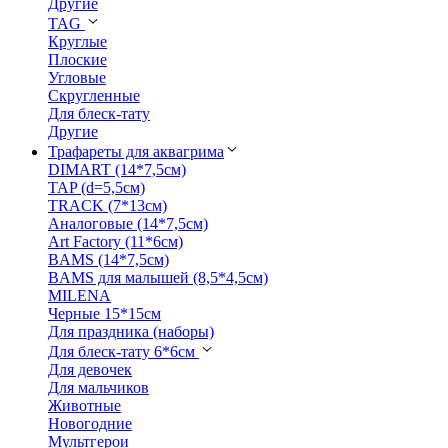
Другие
TAG
Круглые
Плоские
Угловые
Скругленные
Для блеск-тату
Другие
Трафареты для аквагрима
DIMART (14*7,5см)
TAP (d=5,5см)
TRACK (7*13см)
Аналоговые (14*7,5см)
Art Factory (11*6см)
BAMS (14*7,5см)
BAMS для малышей (8,5*4,5см)
MILENA
Черные 15*15см
Для праздника (наборы)
Для блеск-тату 6*6см
Для девочек
Для мальчиков
Животные
Новогодние
Мультгерои