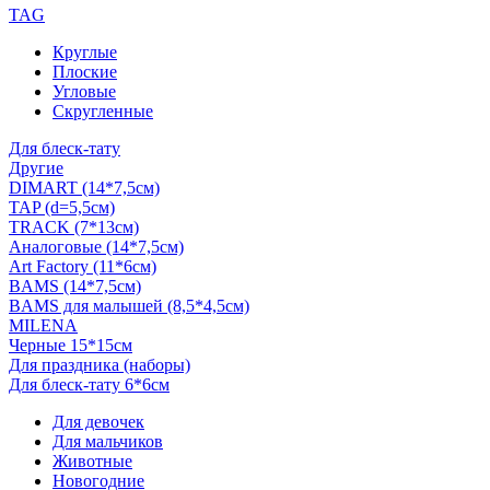
TAG
Круглые
Плоские
Угловые
Скругленные
Для блеск-тату
Другие
DIMART (14*7,5см)
TAP (d=5,5см)
TRACK (7*13см)
Аналоговые (14*7,5см)
Art Factory (11*6см)
BAMS (14*7,5см)
BAMS для малышей (8,5*4,5см)
MILENA
Черные 15*15см
Для праздника (наборы)
Для блеск-тату 6*6см
Для девочек
Для мальчиков
Животные
Новогодние