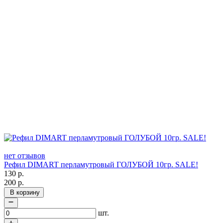
нет отзывов
Рефил DIMART перламутровый ГОЛУБОЙ 10гр. SALE!
130
р.
200
р.
В корзину
шт.