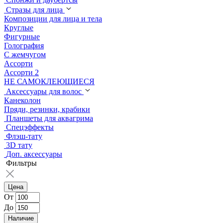
Стразы для лица
Композиции для лица и тела
Круглые
Фигурные
Голография
С жемчугом
Ассорти
Ассорти 2
НЕ САМОКЛЕЮЩИЕСЯ
Аксессуары для волос
Канеколон
Пряди, резинки, крабики
Планшеты для аквагрима
Спецэффекты
Флэш-тату
3D тату
Доп. аксессуары
Фильтры
Цена
От
До
Наличие