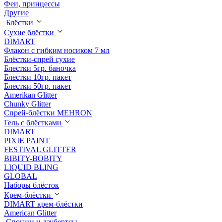
Феи, принцессы
Другие
Блёстки
Сухие блёстки
DIMART
Флакон с гибким носиком 7 мл
Блёстки-спрей сухие
Блестки 5гр. баночка
Блестки 10гр. пакет
Блестки 50гр. пакет
Amerikan Glitter
Chunky Glitter
Спрей-блёстки MEHRON
Гель с блёстками
DIMART
PIXIE PAINT
FESTIVAL GLITTER
BIBITY-BOBITY
LIQUID BLING
GLOBAL
Наборы блёсток
Крем-блёстки
DIMART крем-блёстки
American Glitter
Спонжи и даубертсы