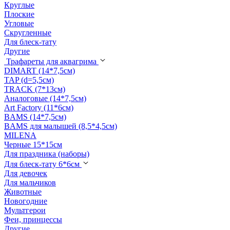
Круглые
Плоские
Угловые
Скругленные
Для блеск-тату
Другие
Трафареты для аквагрима
DIMART (14*7,5см)
TAP (d=5,5см)
TRACK (7*13см)
Аналоговые (14*7,5см)
Art Factory (11*6см)
BAMS (14*7,5см)
BAMS для малышей (8,5*4,5см)
MILENA
Черные 15*15см
Для праздника (наборы)
Для блеск-тату 6*6см
Для девочек
Для мальчиков
Животные
Новогодние
Мультгерои
Феи, принцессы
Другие