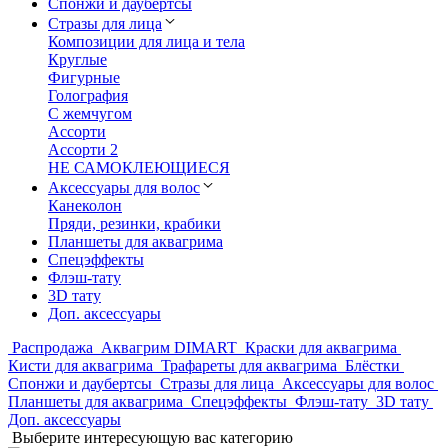
Спонжи и даубертсы
Стразы для лица
Композиции для лица и тела
Круглые
Фигурные
Голография
С жемчугом
Ассорти
Ассорти 2
НЕ САМОКЛЕЮЩИЕСЯ
Аксессуары для волос
Канеколон
Пряди, резинки, крабики
Планшеты для аквагрима
Спецэффекты
Флэш-тату
3D тату
Доп. аксессуары
Распродажа
Аквагрим DIMART
Краски для аквагрима
Кисти для аквагрима
Трафареты для аквагрима
Блёстки
Спонжи и даубертсы
Стразы для лица
Аксессуары для волос
Планшеты для аквагрима
Спецэффекты
Флэш-тату
3D тату
Доп. аксессуары
Выберите интересующую вас категорию