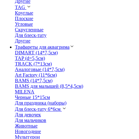
Другие
TAG
Круглые
Плоские
Угловые
Скругленные
Для блеск-тату
Другие
Трафареты для аквагрима
DIMART (14*7,5см)
TAP (d=5,5см)
TRACK (7*13см)
Аналоговые (14*7,5см)
Art Factory (11*6см)
BAMS (14*7,5см)
BAMS для малышей (8,5*4,5см)
MILENA
Черные 15*15см
Для праздника (наборы)
Для блеск-тату 6*6см
Для девочек
Для мальчиков
Животные
Новогодние
Мультгерои