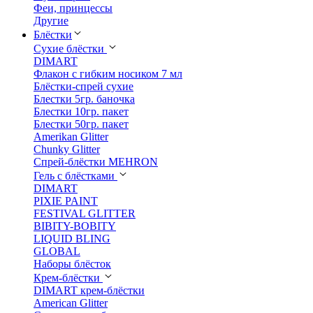
Феи, принцессы
Другие
Блёстки
Сухие блёстки
DIMART
Флакон с гибким носиком 7 мл
Блёстки-спрей сухие
Блестки 5гр. баночка
Блестки 10гр. пакет
Блестки 50гр. пакет
Amerikan Glitter
Chunky Glitter
Спрей-блёстки MEHRON
Гель с блёстками
DIMART
PIXIE PAINT
FESTIVAL GLITTER
BIBITY-BOBITY
LIQUID BLING
GLOBAL
Наборы блёсток
Крем-блёстки
DIMART крем-блёстки
American Glitter