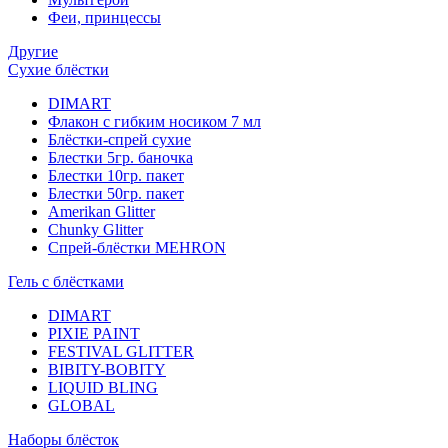
Феи, принцессы
Другие
Сухие блёстки
DIMART
Флакон с гибким носиком 7 мл
Блёстки-спрей сухие
Блестки 5гр. баночка
Блестки 10гр. пакет
Блестки 50гр. пакет
Amerikan Glitter
Chunky Glitter
Спрей-блёстки MEHRON
Гель с блёстками
DIMART
PIXIE PAINT
FESTIVAL GLITTER
BIBITY-BOBITY
LIQUID BLING
GLOBAL
Наборы блёсток