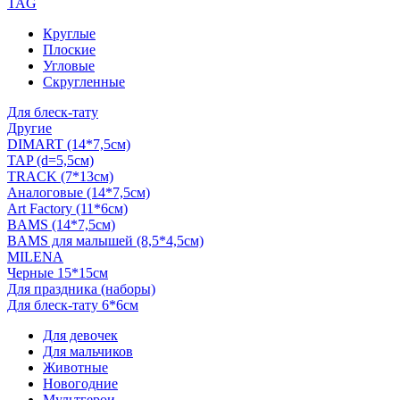
TAG
Круглые
Плоские
Угловые
Скругленные
Для блеск-тату
Другие
DIMART (14*7,5см)
TAP (d=5,5см)
TRACK (7*13см)
Аналоговые (14*7,5см)
Art Factory (11*6см)
BAMS (14*7,5см)
BAMS для малышей (8,5*4,5см)
MILENA
Черные 15*15см
Для праздника (наборы)
Для блеск-тату 6*6см
Для девочек
Для мальчиков
Животные
Новогодние
Мультгерои