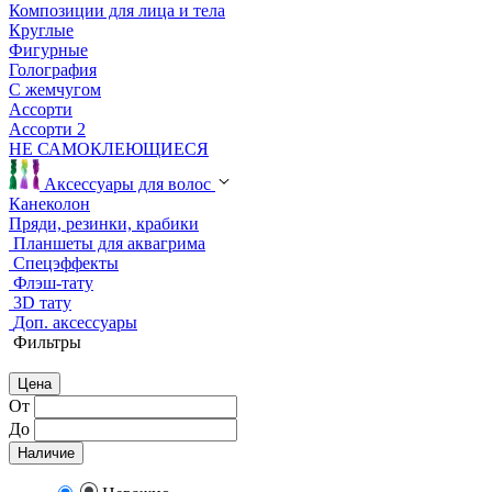
Композиции для лица и тела
Круглые
Фигурные
Голография
С жемчугом
Ассорти
Ассорти 2
НЕ САМОКЛЕЮЩИЕСЯ
Аксессуары для волос
Канеколон
Пряди, резинки, крабики
Планшеты для аквагрима
Спецэффекты
Флэш-тату
3D тату
Доп. аксессуары
Фильтры
Цена
От
До
Наличие