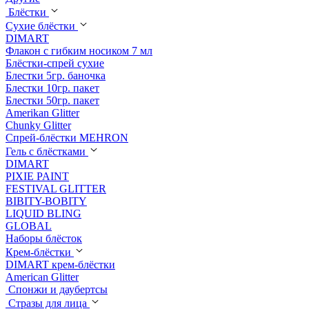
Блёстки
Сухие блёстки
DIMART
Флакон с гибким носиком 7 мл
Блёстки-спрей сухие
Блестки 5гр. баночка
Блестки 10гр. пакет
Блестки 50гр. пакет
Amerikan Glitter
Chunky Glitter
Спрей-блёстки MEHRON
Гель с блёстками
DIMART
PIXIE PAINT
FESTIVAL GLITTER
BIBITY-BOBITY
LIQUID BLING
GLOBAL
Наборы блёсток
Крем-блёстки
DIMART крем-блёстки
American Glitter
Спонжи и даубертсы
Стразы для лица