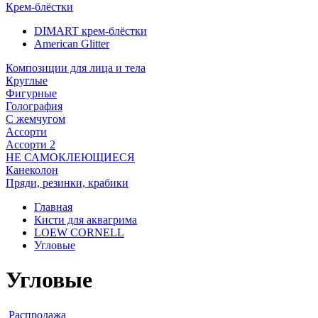
Крем-блёстки
DIMART крем-блёстки
American Glitter
Композиции для лица и тела
Круглые
Фигурные
Голография
С жемчугом
Ассорти
Ассорти 2
НЕ САМОКЛЕЮЩИЕСЯ
Канеколон
Пряди, резинки, крабики
Главная
Кисти для аквагрима
LOEW CORNELL
Угловые
Угловые
Распродажа