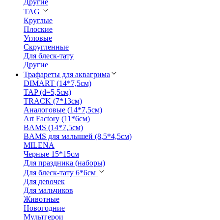
Другие
TAG
Круглые
Плоские
Угловые
Скругленные
Для блеск-тату
Другие
Трафареты для аквагрима
DIMART (14*7,5см)
TAP (d=5,5см)
TRACK (7*13см)
Аналоговые (14*7,5см)
Art Factory (11*6см)
BAMS (14*7,5см)
BAMS для малышей (8,5*4,5см)
MILENA
Черные 15*15см
Для праздника (наборы)
Для блеск-тату 6*6см
Для девочек
Для мальчиков
Животные
Новогодние
Мультгерои