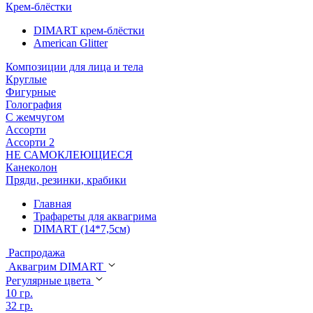
Крем-блёстки
DIMART крем-блёстки
American Glitter
Композиции для лица и тела
Круглые
Фигурные
Голография
С жемчугом
Ассорти
Ассорти 2
НЕ САМОКЛЕЮЩИЕСЯ
Канеколон
Пряди, резинки, крабики
Главная
Трафареты для аквагрима
DIMART (14*7,5см)
Распродажа
Аквагрим DIMART
Регулярные цвета
10 гр.
32 гр.