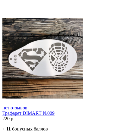
нет отзывов
Трафарет DIMART №009
220
р.
+
11
бонусных баллов