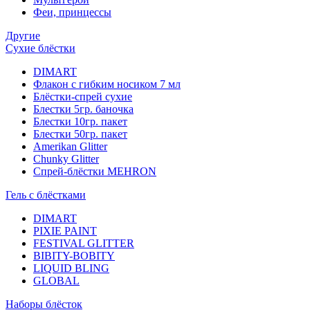
Феи, принцессы
Другие
Сухие блёстки
DIMART
Флакон с гибким носиком 7 мл
Блёстки-спрей сухие
Блестки 5гр. баночка
Блестки 10гр. пакет
Блестки 50гр. пакет
Amerikan Glitter
Chunky Glitter
Спрей-блёстки MEHRON
Гель с блёстками
DIMART
PIXIE PAINT
FESTIVAL GLITTER
BIBITY-BOBITY
LIQUID BLING
GLOBAL
Наборы блёсток