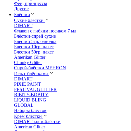
Феи, принцессы
Другие
Блёстки
Сухие блёстки
DIMART
Флакон с гибким носиком 7 мл
Блёстки-спрей сухие
Блестки 5гр. баночка
Блестки 10гр. пакет
Блестки 50гр. пакет
Amerikan Glitter
Chunky Glitter
Спрей-блёстки MEHRON
Гель с блёстками
DIMART
PIXIE PAINT
FESTIVAL GLITTER
BIBITY-BOBITY
LIQUID BLING
GLOBAL
Наборы блёсток
Крем-блёстки
DIMART крем-блёстки
American Glitter