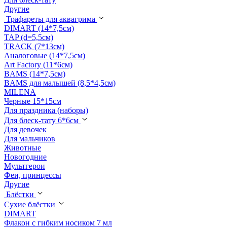
Другие
Трафареты для аквагрима
DIMART (14*7,5см)
TAP (d=5,5см)
TRACK (7*13см)
Аналоговые (14*7,5см)
Art Factory (11*6см)
BAMS (14*7,5см)
BAMS для малышей (8,5*4,5см)
MILENA
Черные 15*15см
Для праздника (наборы)
Для блеск-тату 6*6см
Для девочек
Для мальчиков
Животные
Новогодние
Мультгерои
Феи, принцессы
Другие
Блёстки
Сухие блёстки
DIMART
Флакон с гибким носиком 7 мл