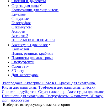
Спонжи и даубертсы
Стразы для лица
Композиции для лица и тела
Круглые
Фигурные
Голография
С жемчугом
Ассорти
Ассорти 2
НЕ САМОКЛЕЮЩИЕСЯ
Аксессуары для волос
Канеколон
Пряди, резинки, крабики
Планшеты для аквагрима
Спецэффекты
Флэш-тату
3D тату
Доп. аксессуары
Распродажа
Аквагрим DIMART
Краски для аквагрима
Кисти для аквагрима
Трафареты для аквагрима
Блёстки
Спонжи и даубертсы
Стразы для лица
Аксессуары для волос
Планшеты для аквагрима
Спецэффекты
Флэш-тату
3D тату
Доп. аксессуары
Выберите интересующую вас категорию