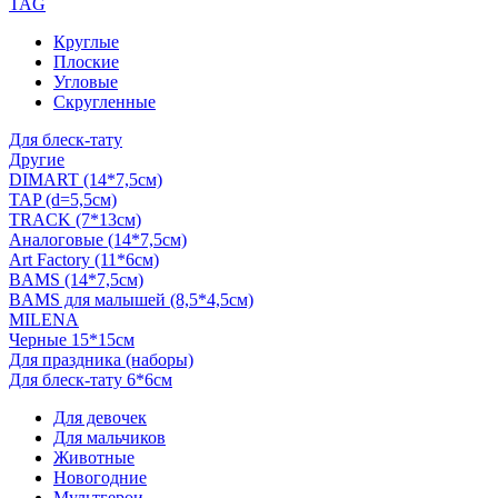
TAG
Круглые
Плоские
Угловые
Скругленные
Для блеск-тату
Другие
DIMART (14*7,5см)
TAP (d=5,5см)
TRACK (7*13см)
Аналоговые (14*7,5см)
Art Factory (11*6см)
BAMS (14*7,5см)
BAMS для малышей (8,5*4,5см)
MILENA
Черные 15*15см
Для праздника (наборы)
Для блеск-тату 6*6см
Для девочек
Для мальчиков
Животные
Новогодние
Мультгерои