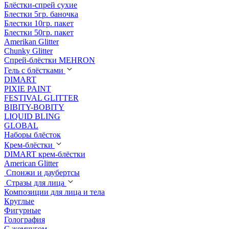
Блёстки-спрей сухие
Блестки 5гр. баночка
Блестки 10гр. пакет
Блестки 50гр. пакет
Amerikan Glitter
Chunky Glitter
Спрей-блёстки MEHRON
Гель с блёстками
DIMART
PIXIE PAINT
FESTIVAL GLITTER
BIBITY-BOBITY
LIQUID BLING
GLOBAL
Наборы блёсток
Крем-блёстки
DIMART крем-блёстки
American Glitter
Спонжи и даубертсы
Стразы для лица
Композиции для лица и тела
Круглые
Фигурные
Голография
С жемчугом