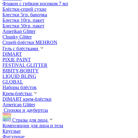
Флакон с гибким носиком 7 мл
Блёстки-спрей сухие
Блестки 5гр. баночка
Блестки 10гр. пакет
Блестки 50гр. пакет
Amerikan Glitter
Chunky Glitter
Спрей-блёстки MEHRON
Гель с блёстками
DIMART
PIXIE PAINT
FESTIVAL GLITTER
BIBITY-BOBITY
LIQUID BLING
GLOBAL
Наборы блёсток
Крем-блёстки
DIMART крем-блёстки
American Glitter
Спонжи и даубертсы
Стразы для лица
Композиции для лица и тела
Круглые
Фигурные