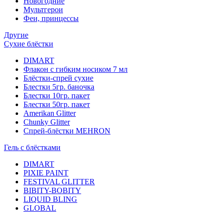
Новогодние
Мультгерои
Феи, принцессы
Другие
Сухие блёстки
DIMART
Флакон с гибким носиком 7 мл
Блёстки-спрей сухие
Блестки 5гр. баночка
Блестки 10гр. пакет
Блестки 50гр. пакет
Amerikan Glitter
Chunky Glitter
Спрей-блёстки MEHRON
Гель с блёстками
DIMART
PIXIE PAINT
FESTIVAL GLITTER
BIBITY-BOBITY
LIQUID BLING
GLOBAL