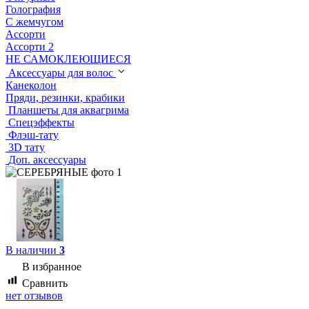
Голография
С жемчугом
Ассорти
Ассорти 2
НЕ САМОКЛЕЮЩИЕСЯ
Аксессуары для волос
Канеколон
Пряди, резинки, крабики
Планшеты для аквагрима
Спецэффекты
Флэш-тату
3D тату
Доп. аксессуары
В наличии
3
В избранное
Сравнить
нет отзывов