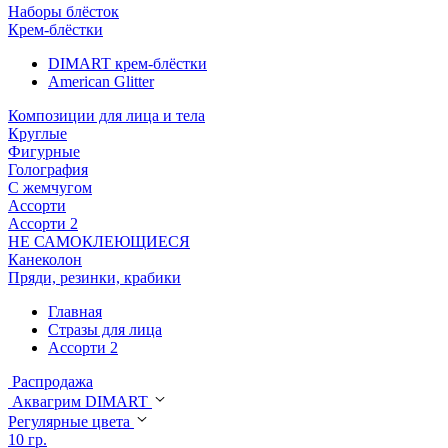
Наборы блёсток
Крем-блёстки
DIMART крем-блёстки
American Glitter
Композиции для лица и тела
Круглые
Фигурные
Голография
С жемчугом
Ассорти
Ассорти 2
НЕ САМОКЛЕЮЩИЕСЯ
Канеколон
Пряди, резинки, крабики
Главная
Стразы для лица
Ассорти 2
Распродажа
Аквагрим DIMART
Регулярные цвета
10 гр.