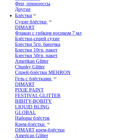
Феи, принцессы
Другие
Блёстки
Сухие блёстки
DIMART
Флакон с гибким носиком 7 мл
Блёстки-спрей сухие
Блестки 5гр. баночка
Блестки 10гр. пакет
Блестки 50гр. пакет
Amerikan Glitter
Chunky Glitter
Спрей-блёстки MEHRON
Гель с блёстками
DIMART
PIXIE PAINT
FESTIVAL GLITTER
BIBITY-BOBITY
LIQUID BLING
GLOBAL
Наборы блёсток
Крем-блёстки
DIMART крем-блёстки
American Glitter