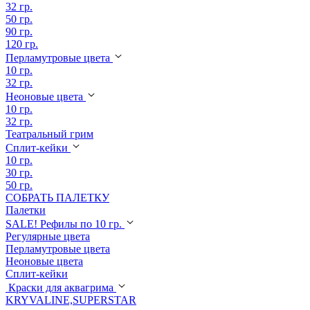
32 гр.
50 гр.
90 гр.
120 гр.
Перламутровые цвета
10 гр.
32 гр.
Неоновые цвета
10 гр.
32 гр.
Театральный грим
Сплит-кейки
10 гр.
30 гр.
50 гр.
СОБРАТЬ ПАЛЕТКУ
Палетки
SALE! Рефилы по 10 гр.
Регулярные цвета
Перламутровые цвета
Неоновые цвета
Сплит-кейки
Краски для аквагрима
KRYVALINE,SUPERSTAR