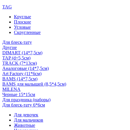
TAG
Круглые
Плоские
Угловые
Скругленные
Для блеск-тату
Другие
DIMART (14*7,5см)
TAP (d=5,5см)
TRACK (7*13см)
Аналоговые (14*7,5см)
Art Factory (11*6см)
BAMS (14*7,5см)
BAMS для малышей (8,5*4,5см)
MILENA
Черные 15*15см
Для праздника (наборы)
Для блеск-тату 6*6см
Для девочек
Для мальчиков
Животные