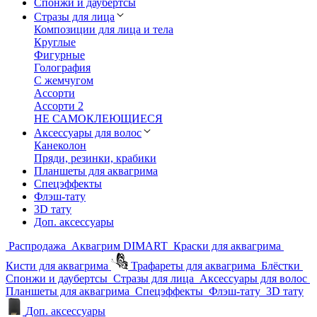
Спонжи и даубертсы
Стразы для лица
Композиции для лица и тела
Круглые
Фигурные
Голография
С жемчугом
Ассорти
Ассорти 2
НЕ САМОКЛЕЮЩИЕСЯ
Аксессуары для волос
Канеколон
Пряди, резинки, крабики
Планшеты для аквагрима
Спецэффекты
Флэш-тату
3D тату
Доп. аксессуары
Распродажа
Аквагрим DIMART
Краски для аквагрима
Кисти для аквагрима
Трафареты для аквагрима
Блёстки
Спонжи и даубертсы
Стразы для лица
Аксессуары для волос
Планшеты для аквагрима
Спецэффекты
Флэш-тату
3D тату
Доп. аксессуары