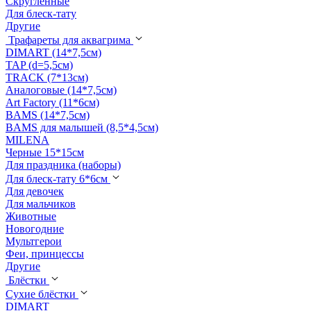
Скругленные
Для блеск-тату
Другие
Трафареты для аквагрима
DIMART (14*7,5см)
TAP (d=5,5см)
TRACK (7*13см)
Аналоговые (14*7,5см)
Art Factory (11*6см)
BAMS (14*7,5см)
BAMS для малышей (8,5*4,5см)
MILENA
Черные 15*15см
Для праздника (наборы)
Для блеск-тату 6*6см
Для девочек
Для мальчиков
Животные
Новогодние
Мультгерои
Феи, принцессы
Другие
Блёстки
Сухие блёстки
DIMART