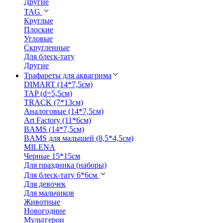
Другие
TAG
Круглые
Плоские
Угловые
Скругленные
Для блеск-тату
Другие
Трафареты для аквагрима
DIMART (14*7,5см)
TAP (d=5,5см)
TRACK (7*13см)
Аналоговые (14*7,5см)
Art Factory (11*6см)
BAMS (14*7,5см)
BAMS для малышей (8,5*4,5см)
MILENA
Черные 15*15см
Для праздника (наборы)
Для блеск-тату 6*6см
Для девочек
Для мальчиков
Животные
Новогодние
Мультгерои