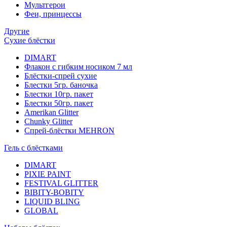
Мультгерои
Феи, принцессы
Другие
Сухие блёстки
DIMART
Флакон с гибким носиком 7 мл
Блёстки-спрей сухие
Блестки 5гр. баночка
Блестки 10гр. пакет
Блестки 50гр. пакет
Amerikan Glitter
Chunky Glitter
Спрей-блёстки MEHRON
Гель с блёстками
DIMART
PIXIE PAINT
FESTIVAL GLITTER
BIBITY-BOBITY
LIQUID BLING
GLOBAL