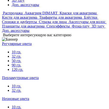
3D тату
Доп. аксессуары
Распродажа
Аквагрим DIMART
Краски для аквагрима
Кисти для аквагрима
Трафареты для аквагрима
Блёстки
Спонжи и даубертсы
Стразы для лица
Аксессуары для волос
Планшеты для аквагрима
Спецэффекты
Флэш-тату
3D тату
Доп. аксессуары
Выберите интересующую вас категорию
Регулярные цвета
10 гр.
32 гр.
50 гр.
90 гр.
120 гр.
Перламутровые цвета
10 гр.
32 гр.
Неоновые цвета
10 гр.