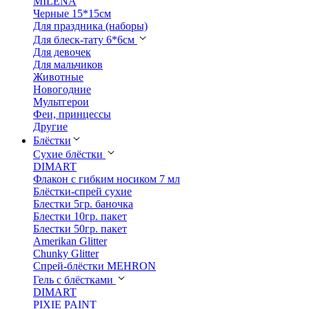
MILENA
Черные 15*15см
Для праздника (наборы)
Для блеск-тату 6*6см
Для девочек
Для мальчиков
Животные
Новогодние
Мультгерои
Феи, принцессы
Другие
Блёстки
Сухие блёстки
DIMART
Флакон с гибким носиком 7 мл
Блёстки-спрей сухие
Блестки 5гр. баночка
Блестки 10гр. пакет
Блестки 50гр. пакет
Amerikan Glitter
Chunky Glitter
Спрей-блёстки MEHRON
Гель с блёстками
DIMART
PIXIE PAINT