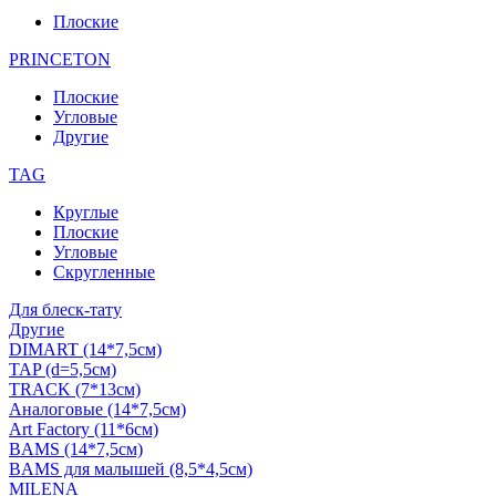
Плоские
PRINCETON
Плоские
Угловые
Другие
TAG
Круглые
Плоские
Угловые
Скругленные
Для блеск-тату
Другие
DIMART (14*7,5см)
TAP (d=5,5см)
TRACK (7*13см)
Аналоговые (14*7,5см)
Art Factory (11*6см)
BAMS (14*7,5см)
BAMS для малышей (8,5*4,5см)
MILENA