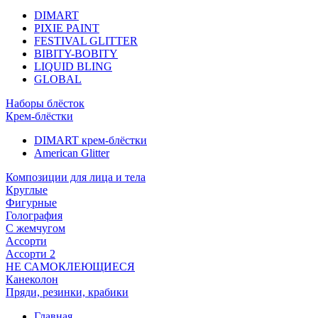
DIMART
PIXIE PAINT
FESTIVAL GLITTER
BIBITY-BOBITY
LIQUID BLING
GLOBAL
Наборы блёсток
Крем-блёстки
DIMART крем-блёстки
American Glitter
Композиции для лица и тела
Круглые
Фигурные
Голография
С жемчугом
Ассорти
Ассорти 2
НЕ САМОКЛЕЮЩИЕСЯ
Канеколон
Пряди, резинки, крабики
Главная