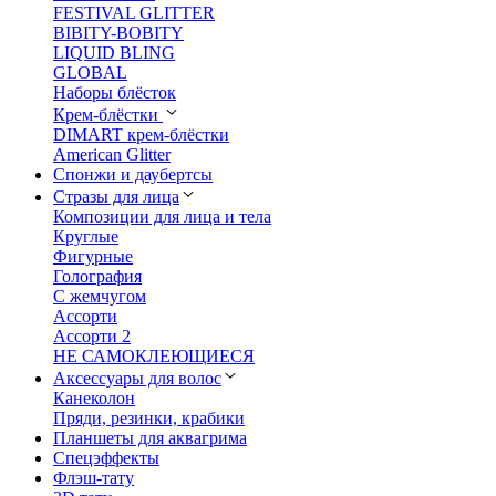
FESTIVAL GLITTER
BIBITY-BOBITY
LIQUID BLING
GLOBAL
Наборы блёсток
Крем-блёстки
DIMART крем-блёстки
American Glitter
Спонжи и даубертсы
Стразы для лица
Композиции для лица и тела
Круглые
Фигурные
Голография
С жемчугом
Ассорти
Ассорти 2
НЕ САМОКЛЕЮЩИЕСЯ
Аксессуары для волос
Канеколон
Пряди, резинки, крабики
Планшеты для аквагрима
Спецэффекты
Флэш-тату