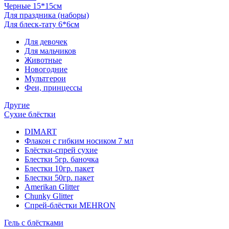
Черные 15*15см
Для праздника (наборы)
Для блеск-тату 6*6см
Для девочек
Для мальчиков
Животные
Новогодние
Мультгерои
Феи, принцессы
Другие
Сухие блёстки
DIMART
Флакон с гибким носиком 7 мл
Блёстки-спрей сухие
Блестки 5гр. баночка
Блестки 10гр. пакет
Блестки 50гр. пакет
Amerikan Glitter
Chunky Glitter
Спрей-блёстки MEHRON
Гель с блёстками